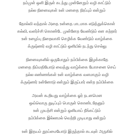
நம்முள் ஒளி இருள் கடந்து முன்னேறும் வழி காட்டும்
நல்ல நினைவுகள் உன் மனதை நிரப்பும் என்றும்
தோல்வி வந்தால் அதை உன்னத பாடமாக எடுத்துக்கொள்
கல்வி, வளர்ச்சி கொண்டே முன்னேற வேண்டும் என கற்றார்
உன் உழைப்பு நிறைவாகி செழிக்க வேண்டும் வாழ்க்கை
க்ருஷ்ணர் வழி காட்டும் ஒளியில் நடந்து செல்லு
நினைவுகளில் ஒருபோதும் நம்பிக்கை இழக்காதே
மனதை நிம்மதியோடு வைத்து வாழ்க்கை யோசனை செய்
நல்ல எண்ணங்கள் உன் வாழ்க்கை வளமாகும் வழி
க்ருஷ்ணர் உன்னோடு என்றும் இருப்பார் என்ற நம்பிக்கை
அவன் கூறியது வாழ்க்கை ஓர் நடனமென
ஒவ்வொரு துடிப்பும் பொருள் கொண்டதேனும்
உன் முயற்சி என்றும் ஒளியாய் நீங்கட்டும்
நம்பிக்கை இல்லாமல் வெற்றி முடியாது என்றும்
உன் இதயம் தூய்மையோடு இருந்தால் கடவுள் அருகில்