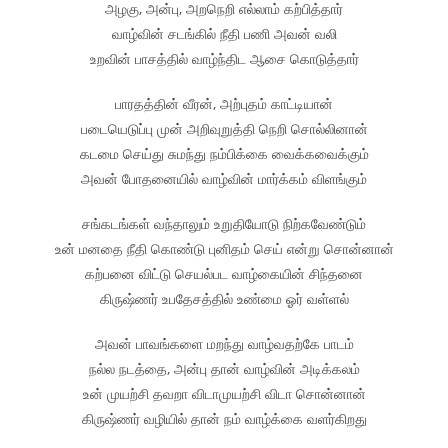
அழகு, அன்பு, அறநெறி எல்லாம் கற்பித்தார்
வாழ்வின் சடங்கில் நீதி பணி அவன் வலி
உறவின் பாசத்தில் வாழ்ந்திட ஆசை கொடுத்தார்
பாரதத்தின் வீரன், அற்புதம் காட்டியான்
படையெடுப்பு முன் அறிவுறுத்தி நெறி சொல்லினான்
கடமை செய்து சுமந்து நம்பிக்கை வைக்கவைக்கும்
அவன் போதனையில் வாழ்வின் மார்க்கம் விளங்கும்
சங்கடங்கள் வந்தாலும் உறுதியோடு நிற்கவேண்டும்
உன் மனதை நீதி கொண்டு புனிதம் செய் என்று சொன்னான்
கற்பனை விட்டு செயல்பட வாழ்கையின் சிந்தனை
கிருஷ்ணர் உபதேசத்தில் உண்மை ஓர் வள்ளல்
அவன் பாவங்களை மறந்து வாழ்வதற்கே பாடம்
நல்ல நடத்தை, அன்பு தான் வாழ்வின் அடிக்கலம்
உன் முயற்சி தவறா விடாமுயற்சி விடா சொன்னான்
கிருஷ்ணர் வழியில் தான் நம் வாழ்க்கை வளர்கிறது