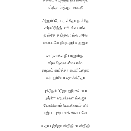
ஸ்தித ப்ரஜ்ஞா சமாதீ
அஹம்ப்ரோபமுக்தோ ந ஸ்தே
கர்மப்ரித்த்யாக் ஸ்வபாவே
ந ஸ்தே தன்தவ: ஸ்வபாவே
ஸ்வபாவே நிஷ்டஹி சஹஜம்
ஸார்வாங்கநி ப்ரஹார்தா
கர்மமீஃஹா ஸ்வபாவே
நாஹம் கார்த்தா கமார்ட்சிதா
கர்மபூர்வோ ஷுஷ்க்ரிதா
புக்ரிதம் ப்ரிஜா ஹிரண்மயா
புத்ரோ ஹயமேவா ஸ்வஜா
யோகினாம் யோகினாம் ஹி
புஜ்யா புஷ்பமாக் ஸ்வபாவே
யதா புஜ்ஜோ ஸ்திதிமா ஸ்திதி