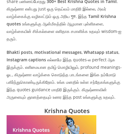
share பண்ணப்போறது
300+ Best Krishna Quotes in Tamil
.
கிருஷ்ணா என்பது just ஒரு தெய்வம் மாதிரி இல்லை, அவர்
வாழ்க்கைக்கு வழிகாட்டும் ஒரு அரிய गुरु. இந்த
Tamil Krishna
quotes
உங்களுக்கு ஆன்மீகத்தில் ஆழமான புள்ளிகளை,
வாழ்க்கையின் சிக்கல்களை எளிதாக சமாளிக்க உதவும் wisdom-ஐ
தரும்.
Bhakti posts
,
motivational messages
,
Whatsapp status
,
Instagram captions
எல்லாமே இந்த quotes-ல perfect ஆக
இருக்கும். எளிமையான தமிழ் மொழியிலும், profound meanings-
ஓட, கிருஷ்ணா வாழ்க்கை கொடுத்த பாடங்களை இங்க நம்மோடு
பகிர்ந்துகொண்டிருக்கிறோம். உங்க மனதில் உள்ள சந்தேகங்களுக்கு
இந்த quotes guidance மாதிரி இருக்கும். கிருஷ்ணாவின்
அருளையும் ஞானத்தையும் உணர இந்த post உங்களுக்கு உதவும்.
Krishna Quotes