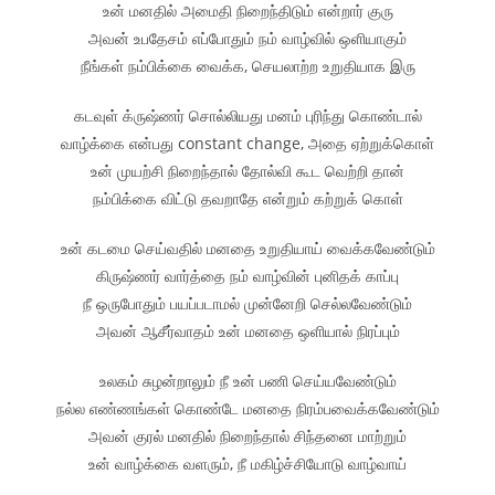
உன் மனதில் அமைதி நிறைந்திடும் என்றார் குரு
அவன் உபதேசம் எப்போதும் நம் வாழ்வில் ஒளியாகும்
நீங்கள் நம்பிக்கை வைக்க, செயலாற்ற உறுதியாக இரு
கடவுள் க்ருஷ்ணர் சொல்லியது மனம் புரிந்து கொண்டால்
வாழ்க்கை என்பது constant change, அதை ஏற்றுக்கொள்
உன் முயற்சி நிறைந்தால் தோல்வி கூட வெற்றி தான்
நம்பிக்கை விட்டு தவறாதே என்றும் கற்றுக் கொள்
உன் கடமை செய்வதில் மனதை உறுதியாய் வைக்கவேண்டும்
கிருஷ்ணர் வார்த்தை நம் வாழ்வின் புனிதக் காப்பு
நீ ஒருபோதும் பயப்படாமல் முன்னேறி செல்லவேண்டும்
அவன் ஆசீர்வாதம் உன் மனதை ஒளியால் நிரப்பும்
உலகம் சுழன்றாலும் நீ உன் பணி செய்யவேண்டும்
நல்ல எண்ணங்கள் கொண்டே மனதை நிரம்பவைக்கவேண்டும்
அவன் குரல் மனதில் நிறைந்தால் சிந்தனை மாற்றும்
உன் வாழ்க்கை வளரும், நீ மகிழ்ச்சியோடு வாழ்வாய்