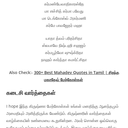
கர்மண்யேவாதிகாரஸ்தே
மா ஶச்சித் கர்மா பவேது
மா டெங்கோஸ்வ் அகர்மணி
கர்மே பாவஜேதர் மஹா
யாதா த்வம் பரிதர்சிதா
ஸ்வபாவே நிஷ்டஹி சஹஜம்
கர்மபூர்வோ ஷுஷ்க்ரிதா
நாஹம் கார்த்தா கமார்ட்சிதா
Also Check:-
300+ Best Mahadev Quotes in Tamil | சிறந்த
மகாதேவ் மேற்கோள்கள்
கடைசி வார்த்தைகள்
I hope இந்த கிருஷ்ணா மேற்கோள்கள் உங்கள் மனதிற்கு ஆனந்தமும்
அமைதியும் அளித்திருக்க வேண்டும். கிருஷ்ணரின் வார்த்தைகள்
வாழ்க்கையின் உண்மையை கூறுகின்றன. அவர் சொன்ன ஒவ்வொரு
உபதேசமும் நம்மை நல்வழியில் நடத்தும். இவை வாழ்க்கையை புரிந்து