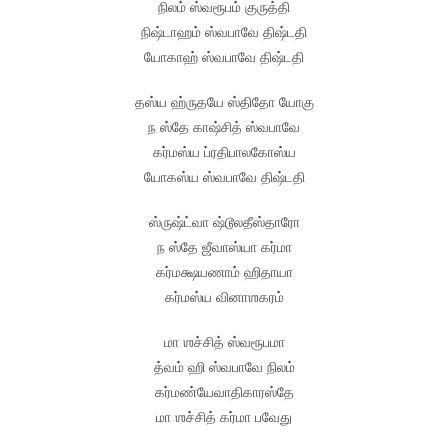
நிலம் ஸ்வரூபம் குருத்தி
நிஷ்டாஹம் ஸ்வபாவே திஷ்டதி
யோகாஹ் ஸ்வபாவே திஷ்டதி
தஸ்ய ஹ்ருதயே ஸ்திதோ யோகு
ந ஸ்தே காஷ்சித் ஸ்வபாவே
கர்மஸ்ய ப்ரதிபாலகோஸ்ய
யோகஸ்ய ஸ்வபாவே திஷ்டதி
ஸ்ருஷ்ட்வா ஷ்டூலதீஸ்தாரோ
ந ஸ்தே ஜீவாஸ்யா கர்மா
கர்மக்ஷயணாம் ஹிதாயா
கர்மஸ்ய வினாஶகரம்
மா ஶச்சித் ஸ்வரூபமா
த்வம் ஹி ஸ்வபாவே நிலம்
கர்மண்யேவாதிகாரஸ்தே
மா ஶச்சித் கர்மா பவேது