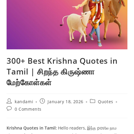
300+ Best Krishna Quotes in
Tamil | சிறந்த கிருஷ்ணா
மேற்கோள்கள்
Post
Post
Post
kandami
January 18, 2026
Quotes
author:
published:
category:
Post
0 Comments
comments:
Krishna Quotes in Tamil:
Hello readers, இந்த postல நாம