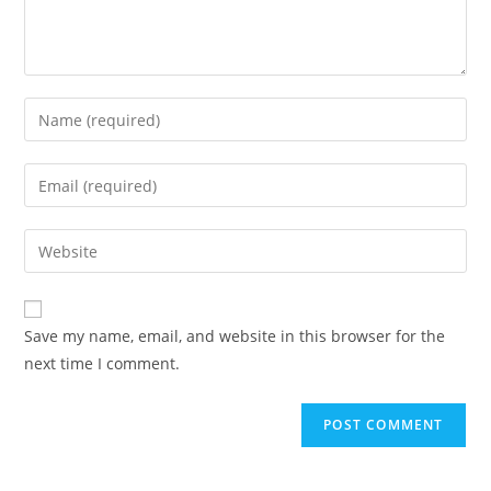
Enter
your
name
Enter
or
your
username
email
Enter
to
address
your
comment
to
website
comment
URL
Save my name, email, and website in this browser for the
(optional)
next time I comment.