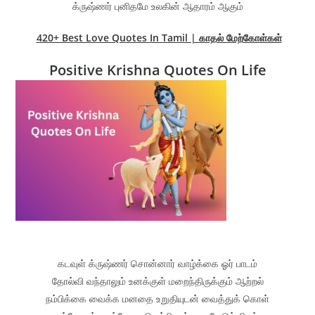
க்ருஷ்ணர் புனிதமே உலகின் ஆதாரம் ஆகும்
420+ Best Love Quotes In Tamil | காதல் மேற்கோள்கள்
Positive Krishna Quotes On Life
கடவுள் க்ருஷ்ணர் சொன்னார் வாழ்க்கை ஓர் பாடம்
தோல்வி வந்தாலும் உனக்குள் மறைந்திருக்கும் ஆற்றல்
நம்பிக்கை வைக்க மனதை உறுதியுடன் வைத்துக் கொள்