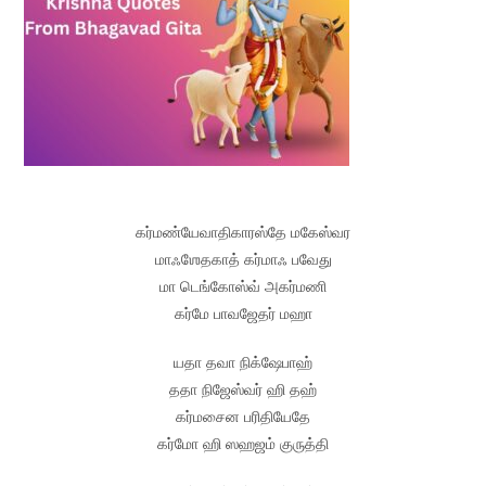
கர்மண்யேவாதிகாரஸ்தே மகேஸ்வர
மாஃஶேதகாத் கர்மாஃ பவேது
மா டெங்கோஸ்வ் அகர்மணி
கர்மே பாவஜேதர் மஹா
யதா தவா நிக்ஷேபாஹ்
ததா நிஜேஸ்வர் ஹி தஹ்
கர்மசைன பரிதியேதே
கர்மோ ஹி ஸஹஜம் குருத்தி