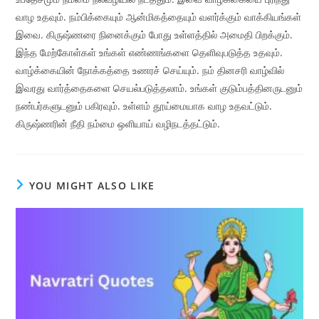
வாழ உதவும். நம்பிக்கையும் ஆன்மிகத்தையும் வளர்க்கும் வாக்கியங்கள்
இவை. கிருஷ்ணரை நினைக்கும் போது உள்ளத்தில் அமைதி பிறக்கும்.
இந்த மேற்கோள்கள் உங்கள் எண்ணங்களை தெளிவுபடுத்த உதவும்.
வாழ்க்கையின் நோக்கத்தை உணரச் செய்யும். நம் தினசரி வாழ்வில்
இவரது வார்த்தைகளை செயல்படுத்தலாம். உங்கள் குடும்பத்தினருடனும்
நண்பர்களுடனும் பகிரவும். உள்ளம் தூய்மையாக வாழ உதவட்டும்.
கிருஷ்ணரின் நீதி நம்மை ஒளியாய் வழிநடத்தட்டும்.
YOU MIGHT ALSO LIKE