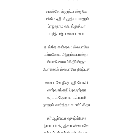
நமஸ்தே ஸ்துத்ய ஸ்துகே
யஸ்மே ஹி ஸ்துத்ய: பரஹம்
ப்ரஜாநாம ஹி ஸ்துத்யா
பரித்யஜ்ய ஸ்வபாவம்
ந ஸ்தே தன்தவ: ஸ்வபாவே
கர்மணோ அஹம்வபாஸ்தா
யோகினாம ப்ரிதிப்ரேதா
யோகாஹ் ஸ்வபாவே திஷ்டதி
ஸ்வபாவே நிஷ்டஹி யோகி
ஸார்வாங்கநி ப்ரஹார்தா
கர்ம க்ஷேமாய மக்யாமி
நாஹம் கார்த்தா கமார்ட்சிதா
கர்மபூர்வோ ஷுஷ்க்ரிதா
ந்யாயம் க்ருத்வா ஸ்வபாவே
தத்வம் ஸ்ருத்தி ஹி ஸ்வரூப