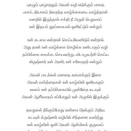
புகழும் புகழாதலும் அவன் வழி எடுக்கும் பாதை
பாசம், தியாகம் நிறைந்த வாழ்க்கையை வாழ்த்தான்
மனதில் இருந்தால் சக்தி நீ அருள் பெறுவாய்
உன் இதயம் தூய்மையால் ஒளிரட்டும் என்றும்
உன் கடமை என்றான் செய்யவேண்டும் என்றால்
அது தான் உன் வாழ்க்கை செழிக்க உண்டாகும் வழி
நம்பிக்கை வைக்க, செயலாற்று, விடாமுயற்சி செய்ய
கிருஷ்ணர் உன் அணி, உன் சகோதரர் என்றும்
அவன் பாடல்கள் மனதை சுகமாக்கும் இசை
அவன் வார்த்தைகள் உன் வாழ்வின் ஒளியாகும்
உலகம் உன் நம்பிக்கையில் முன்னேற கடவுள்
அவன் ஆசீர்வாதம் எப்போதும் உன் அருகில் இருக்கும்
தவறுகள் நீங்கும்போது உண்மை பிறக்கும் அறிவு
கடவுள் க்ருஷ்ணர் வழியில் சிந்தனை வளர்ந்து
உன் வாழ்வின் ஒளி அவன் ஆன்மிகக் குருவாய்