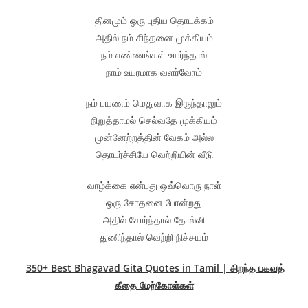
தினமும் ஒரு புதிய தொடக்கம்
அதில் நம் சிந்தனை முக்கியம்
நம் எண்ணங்கள் உயர்ந்தால்
நாம் உயரமாக வளர்வோம்
நம் பயணம் மெதுவாக இருந்தாலும்
நிறுத்தாமல் செல்வதே முக்கியம்
முன்னேற்றத்தின் வேகம் அல்ல
தொடர்ச்சியே வெற்றியின் வீடு
வாழ்க்கை என்பது ஒவ்வொரு நாள்
ஒரு சோதனை போன்றது
அதில் சோர்ந்தால் தோல்வி
துணிந்தால் வெற்றி நிச்சயம்
350+ Best Bhagavad Gita Quotes in Tamil | சிறந்த பகவத்
கீதை மேற்கோள்கள்