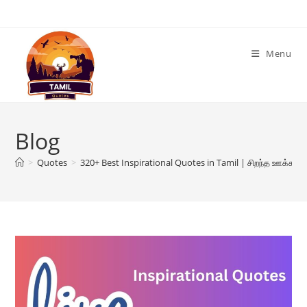
Skip
to
content
Menu
Blog
>
Quotes
>
320+ Best Inspirational Quotes in Tamil | சிறந்த ஊக்கமள