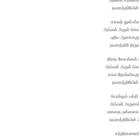
நவராத்திரியின
சகலத் துன்பங்க
அம்மன் அருள் கொண்
புதிய ஆசைகளுட
நவராத்திரி திருவ
தீராத கோபங்கள் ம
அம்மன் அருள் கொண
சகல தோல்விகளும
நவராத்திரியின்
பொங்கும் பக்தி 
அம்மன் அருளால் 
மனதை புன்னகையாய
நவராத்திரியின்
சந்திரகலையி