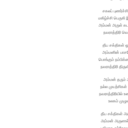
சகலப் புணர்ச்ச
மகிழ்ச்சி பெருகி
அம்மன் அருள் கடந
நவராத்திரி வெ
தீய சக்திகள் ஒ
அம்மனின் பாச
பொங்கும் நம்பிக
நவராத்திரி திர
அம்மன் தரும் 
நல்ல முயற்சிகள்
நவராத்திரியில் 
உலகம் முழு
தீய சக்திகள் அ
அம்மன் அருளால்
பதிலாக சந்தோஷம்