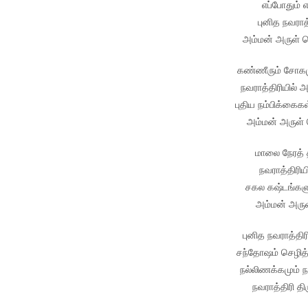
எப்போதும் எ
புனித நவராத்
அம்மன் அருள் க
கண்ணீரும் சோகம
நவராத்திரியில் அ
புதிய நம்பிக்கைகள
அம்மன் அருள் 
மாலை நேரத் 
நவராத்திரியி
சகல கஷ்டங்களும
அம்மன் அரு
புனித நவராத்திர
சந்தோஷம் செழித்
நல்லிணக்கமும் நம
நவராத்திரி தி