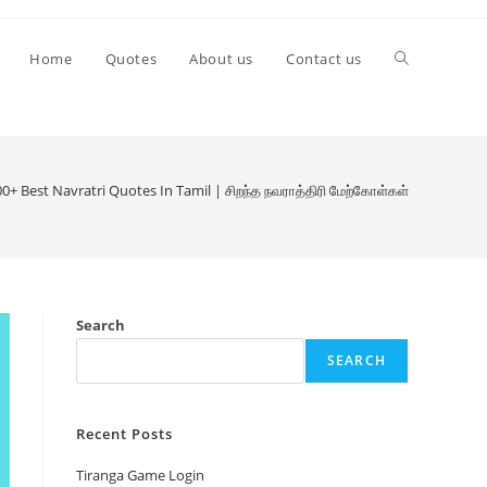
Toggle
Home
Quotes
About us
Contact us
website
0+ Best Navratri Quotes In Tamil | சிறந்த நவராத்திரி மேற்கோள்கள்
search
Search
SEARCH
Recent Posts
Tiranga Game Login