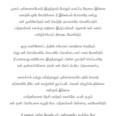
முகம் புன்னகையோடு இருந்தால் போதும் வாய்ப்பு தேவை இல்லை
மனதில் ஒரே கோரிக்கை நீ இல்லாமல் போகாதே என்று
உன் முன்னேற்றம் என் வெற்றி, தாமாகவே வெளிப்படும்
மற்றவர்கள் உனக்கு எதிராக இருப்பார்கள் ஆனால் உன் மனம்
மகிழ்ச்சியாய் நிறைய வேண்டும்
ஒரு கண்ணோட்டத்தில் சரியான மனநிலை தெரியும்
அது உன் சொற்களில், செயலில் அவன்டைமாய் மலர வேண்டும்
நீ யாராவது எதிரியாக இருந்தாலும் அள்ள முயற்சி செய்யாதே
உன் தன்னம்பிக்கை தான் உன் மிகப் பெரிய அரவணைப்பு
பகைச்சல் வந்து பார்த்தாலும் புன்னகையில் பதில் கொடு
ஏனெனில் நீயே உன் வாழ்வின் ஐயப்பன், அவன் விரும்பியதில்லை
என்றால் இல்லை
மாற்றங்களை நேசி மாற்றம் உனக்கே பயன் தரும்
உன் தனி அரசியலை எழுதி போ, மற்றவர்கள் பின்னாடி வரவேண்டும்
நீ உலகை மாற்ற வேண்டாம், உன்னையே உயர்த்த போ