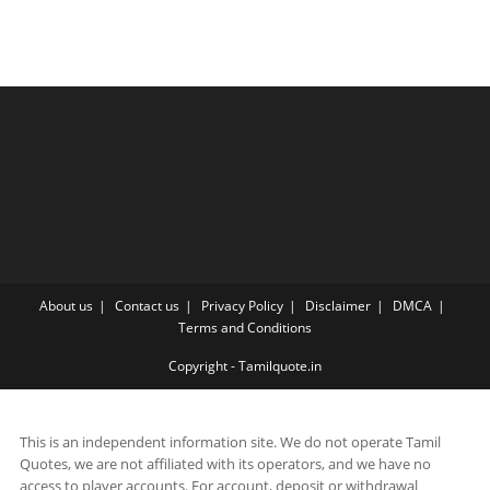
About us
Contact us
Privacy Policy
Disclaimer
DMCA
Terms and Conditions
Copyright - Tamilquote.in
This is an independent information site. We do not operate Tamil
Quotes, we are not affiliated with its operators, and we have no
access to player accounts. For account, deposit or withdrawal