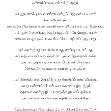
தன்னம்பிக்கை என் சக்தி ஆகும்
வெற்றியினால் நான் விளங்கவேண்டும், பிறர் என் பெயரைக்
கேட்கவேண்டும்
என் விழிகளின் ஏற்றத்தைக் கண்டு சுன்னாமே பார்வை விட வேண்டாம்
என் குரல் அமைதியாக இருந்தாலும் மீண்டும் மோதும் பாடல்
என்னை யாரும் நண்பராகவும் எதிரியாகவும் கட்ட முடியாது
பிறர் எனக்கு எதிராக பேசியபோது சோர்வு வர மாட்டாது
என் மதிப்பை என் செயல்கள் காட்டும், வார்த்தைகள் அல்ல
நான் கடந்து வந்த பாதையில் இழப்புகள் இருந்தன
ஆனால் அவை என்னை பலமாக துவைத்தன
நான் நினைத்ததை செயலில் மாற்ற வேண்டும் என்ற தீர்மானம்
எனது எண்ணங்கள் என் செயல்களை வழிநடத்தும்
எதிரிகள் எனக்கு இடம் கொடுக்க நினைப்பதில்லை
நான் என்னை என் சொந்த குரலில் உயர்த்துகிறேன்
ஆன்மிகத்திலும் ஆதரவிலும் நீ நான் பிரிந்து போக மாட்டேன்