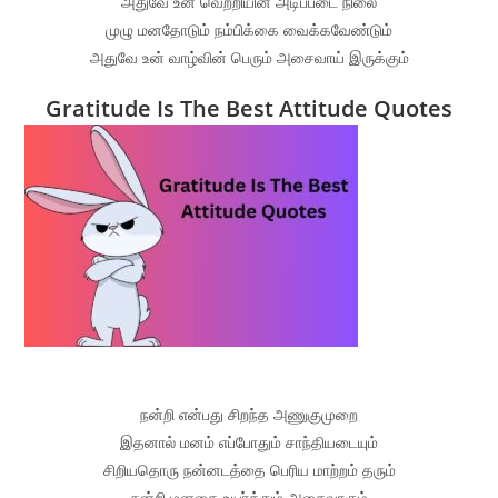
அதுவே உன் வெற்றியின் அடிப்படை நிலை
முழு மனதோடும் நம்பிக்கை வைக்கவேண்டும்
அதுவே உன் வாழ்வின் பெரும் அசைவாய் இருக்கும்
Gratitude Is The Best Attitude Quotes
நன்றி என்பது சிறந்த அணுகுமுறை
இதனால் மனம் எப்போதும் சாந்தியடையும்
சிறியதொரு நன்னடத்தை பெரிய மாற்றம் தரும்
நன்றி மனதை உயர்த்தும் அசைவாகும்