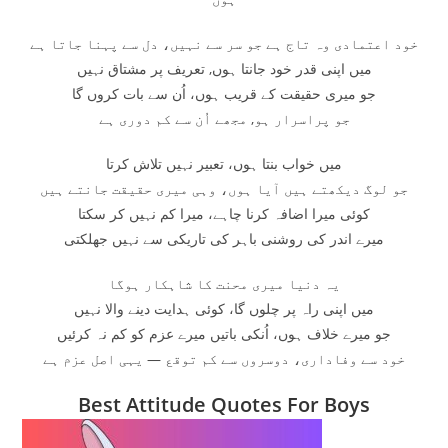
خود اعتمادی وہ تاج ہے جو سر سے نہیں، دل سے پہنا جاتا ہے
میں اپنی قدر خود جانتا ہوں, تعریف پر مشتاق نہیں
جو میری حقیقت کے قریب ہوں، اُن سے بات کروں گا
جو پراسرار ہو, مجھے اُن سے کم دوری ہے
میں خواب بنتا ہوں، تعبیر نہیں تلاش کرتا
جو لوگ دیکھتے ہیں آیا ہوں، وہی میری حقیقت جانتے ہیں
کوئی میرا اضافہ کرنا چاہے، میرا کم نہیں کر سکتا
میرے اندر کی روشنی باہر کی تاریکی سے نہیں جھلکتی
یہ دنیا میری محنت کا شاہکار ہوگا
میں اپنی راہ پر چلوں گا، کوئی ہدایت دینے والا نہیں
جو میرے خلاف ہوں، اُنکی باتیں میرے عزم کو کم نہ کرئیں
خود سے وفاداری، دوسروں سے کم توقع — یہی اصل عزم ہے
Best Attitude Quotes For Boys