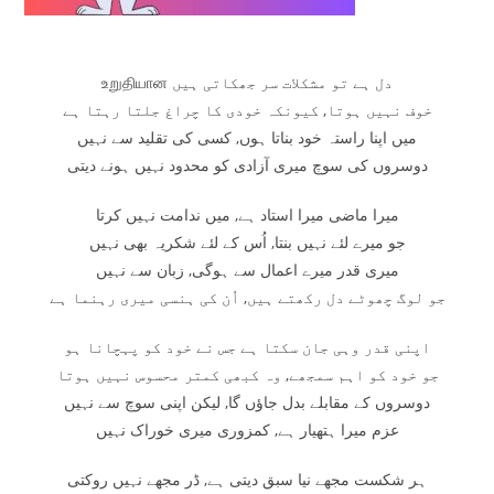
உறுதியான دل ہے تو مشکلات سر جھکاتی ہیں
خوف نہیں ہوتا, کیونکہ خودی کا چراغ جلتا رہتا ہے
میں اپنا راستہ خود بناتا ہوں, کسی کی تقلید سے نہیں
دوسروں کی سوچ میری آزادی کو محدود نہیں ہونے دیتی
میرا ماضی میرا استاد ہے, میں ندامت نہیں کرتا
جو میرے لئے نہیں بنتا, اُس کے لئے شکریہ بھی نہیں
میری قدر میرے اعمال سے ہوگی, زبان سے نہیں
جو لوگ چھوٹے دل رکھتے ہیں, اُن کی ہنسی میری رہنما ہے
اپنی قدر وہی جان سکتا ہے جس نے خود کو پہچانا ہو
جو خود کو اہم سمجھے, وہ کبھی کمتر محسوس نہیں ہوتا
دوسروں کے مقابلے بدل جاؤں گا, لیکن اپنی سوچ سے نہیں
عزم میرا ہتھیار ہے, کمزوری میری خوراک نہیں
ہر شکست مجھے نیا سبق دیتی ہے, ڈر مجھے نہیں روکتی