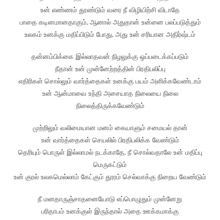
உன் எண்ணம் தூண்டும் வரை நீ விழியிற்சி விடாதே
பாதை கடினமானதாகும், ஆனால் அதுதான் உன்னை பலப்படுத்தும்
உலகம் உனக்கு மதிப்பிடும் போது, அது உன் சரியான அதிர்ஷ்டம்
தன்னம்பிக்கை இல்லாதவன் நிழலுக்கு ஒப்படைக்கப்படும்
நீதான் உன் முன்னேற்றத்தின் பிரதிபலிப்பு
எதிரிகள் சொல்லும் வார்த்தைகள் உனக்கு பயம் அளிக்கவேண்டாம்
உன் ஆன்மாவை உந்தி அசையாத நிலையை நிலை
நிலைத்திருக்கவேண்டும்
முற்றிலும் வலிமையான மனம் கையாளும் சமையல் தான்
உன் வார்த்தைகள் செயலில் பிரதிபலிக்க வேண்டும்
தெரியும் பொருள் இல்லாமல் நடக்காதே, நீ சொல்வதாலே உன் மதிப்பு
மெருகட்டும்
உன் குரல் உலகமெல்லாம் கேட்கும் தூரம் செல்வாக்கு நிறைய வேண்டும்
நீ மனதாருஞ்சாதனையோடு எப்பொழுதும் முன்னேறு
பரிதாபம் உனக்குள் இருந்தால் அதை ஊக்கமாக்கு