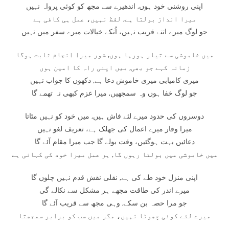
اپنی روشنی خود ہوں, اندھیرے سے مجھ کو کوئی پرواہ نہیں
میرا انداز بولتا ہے, لفظ نہیں، عمل ہی کافی ہے
جو لوگ میرے اتنے قریب نہیں، اُنکے خیالات میرے سفر میں نہیں
میں خاموشی سے تیار ہورہا ہوں, شور میرا انجام ثابت ہوگا
زمانہ کہے جو بھی, میں اپنی راہ کا امین ہوں
میری کامیابی میری خاموش دعا ہے, دکھوں کا جواب نہیں
جو لوگ خفا ہوں وہ سمجھیں, میرا عزم کبھی نہ تھمے گا
دوسروں کی حدود میرے لئے فاش ہیں, میں خود کو نہیں مٹاتا
میرا وقار میرے اعمال کی جھلک ہے، تعریف لغو نہیں
دعائیں بہت ہوگئیں، وقت بولے گا جب میرا مقام آئے گا
میں خاموشی میں بولتا رہوں گا, ہر عمل میرا خود کی کہانی ہے
اپنی منزل خود طے کی ہے, نقلی نقش قدم نہیں چلوں گا
میرے اندر کی طاقت مجھے ہر مشکل سے نکالے گی
جو مرا حصہ بن سکے, وہی مجھ سے قریب آئے گا
میرے لئے کوئی چھوٹا نہیں، مگر میں سب کو برابر سمجھتا
ہوں