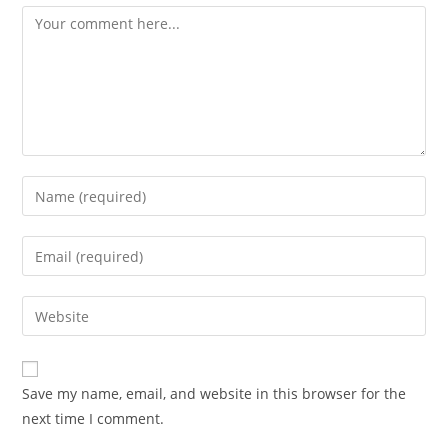
Comment
Enter
your
name
Enter
or
your
username
email
Enter
to
address
your
comment
to
website
comment
URL
Save my name, email, and website in this browser for the
(optional)
next time I comment.