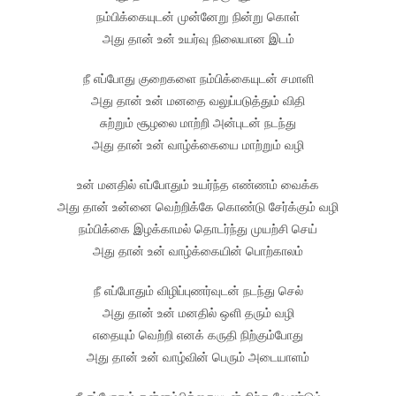
நம்பிக்கையுடன் முன்னேறு நின்று கொள்
அது தான் உன் உயர்வு நிலையான இடம்
நீ எப்போது குறைகளை நம்பிக்கையுடன் சமாளி
அது தான் உன் மனதை வலுப்படுத்தும் விதி
சுற்றும் சூழலை மாற்றி அன்புடன் நடந்து
அது தான் உன் வாழ்க்கையை மாற்றும் வழி
உன் மனதில் எப்போதும் உயர்ந்த எண்ணம் வைக்க
அது தான் உன்னை வெற்றிக்கே கொண்டு சேர்க்கும் வழி
நம்பிக்கை இழக்காமல் தொடர்ந்து முயற்சி செய்
அது தான் உன் வாழ்க்கையின் பொற்காலம்
நீ எப்போதும் விழிப்புணர்வுடன் நடந்து செல்
அது தான் உன் மனதில் ஒளி தரும் வழி
எதையும் வெற்றி எனக் கருதி நிற்கும்போது
அது தான் உன் வாழ்வின் பெரும் அடையாளம்