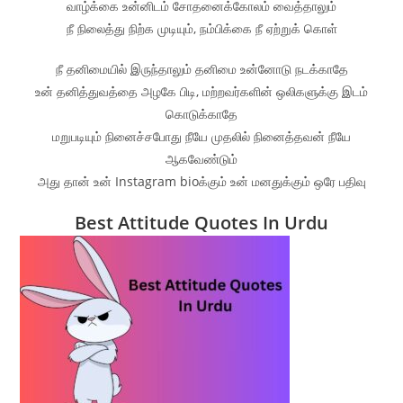
வாழ்க்கை உன்னிடம் சோதனைக்கோலம் வைத்தாலும்
நீ நிலைத்து நிற்க முடியும், நம்பிக்கை நீ ஏற்றுக் கொள்
நீ தனிமையில் இருந்தாலும் தனிமை உன்னோடு நடக்காதே
உன் தனித்துவத்தை அழகே பிடி, மற்றவர்களின் ஒலிகளுக்கு இடம்
கொடுக்காதே
மறுபடியும் நினைச்சபோது நீயே முதலில் நினைத்தவன் நீயே
ஆகவேண்டும்
அது தான் உன் Instagram bioக்கும் உன் மனதுக்கும் ஒரே பதிவு
Best Attitude Quotes In Urdu