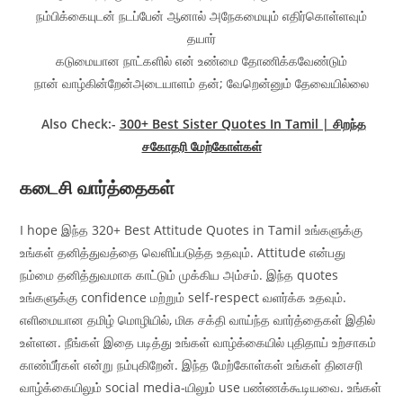
நம்பிக்கையுடன் நடப்பேன் ஆனால் அநேகமையும் எதிர்கொள்ளவும்
தயார்
கடுமையான நாட்களில் என் உண்மை தோணிக்கவேண்டும்
நான் வாழ்கின்றேன்அடையாளம் தன்; வேறென்னும் தேவையில்லை
Also Check:-
300+ Best Sister Quotes In Tamil | சிறந்த
சகோதரி மேற்கோள்கள்
கடைசி வார்த்தைகள்
I hope இந்த 320+ Best Attitude Quotes in Tamil உங்களுக்கு
உங்கள் தனித்துவத்தை வெளிப்படுத்த உதவும். Attitude என்பது
நம்மை தனித்துவமாக காட்டும் முக்கிய அம்சம். இந்த quotes
உங்களுக்கு confidence மற்றும் self-respect வளர்க்க உதவும்.
எளிமையான தமிழ் மொழியில், மிக சக்தி வாய்ந்த வார்த்தைகள் இதில்
உள்ளன. நீங்கள் இதை படித்து உங்கள் வாழ்க்கையில் புதிதாய் உற்சாகம்
காண்பீர்கள் என்று நம்புகிறேன். இந்த மேற்கோள்கள் உங்கள் தினசரி
வாழ்க்கையிலும் social media-யிலும் use பண்ணக்கூடியவை. உங்கள்