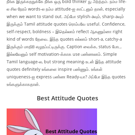
நீங்க இருக்கறதுக்கே நீங்க ஒரு bold thinker நு அர்த்தம். நம்ம life-
ல சில நேரம் words-ல நம்ம attitude-ஐ காட்டனும் தான், especially
when we want to stand out. அப்போ stylish-aவும், sharp-aவும்
இருக்கும் Tamil attitude quotes ரொம்பவே useful. Confidence,
self-respect, boldness – இதெல்லாம் reflect ஆகணும்னா right
kind of words தேவை. இந்த quotes எல்லாம் short-a, catchy-a
இருக்கும் மாதிரி எழுதப்பட்டிருக்கு. Caption வைக்க, status போட,
இல்லவேனும் self motivation-க்காக use பண்ணலாம். Simple
Tamil language-ல, but strong meaning-உடன் இந்த attitude
quotes definitely உங்களை inspire பண்ணும். உங்கள்
uniqueness-ஐ express பண்ண Ready-யா? அப்போ இந்த quotes
உங்களுக்காகதான்.
Best Attitude Quotes