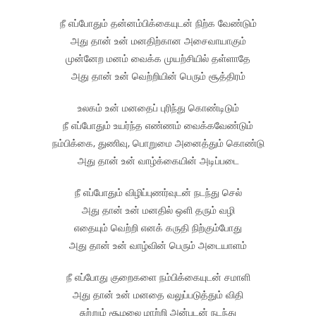
நீ எப்போதும் தன்னம்பிக்கையுடன் நிற்க வேண்டும்
அது தான் உன் மனதிற்கான அசைவாயாகும்
முன்னேற மனம் வைக்க முயற்சியில் தள்ளாதே
அது தான் உன் வெற்றியின் பெரும் சூத்திரம்
உலகம் உன் மனதைப் புரிந்து கொண்டிடும்
நீ எப்போதும் உயர்ந்த எண்ணம் வைக்கவேண்டும்
நம்பிக்கை, துணிவு, பொறுமை அனைத்தும் கொண்டு
அது தான் உன் வாழ்க்கையின் அடிப்படை
நீ எப்போதும் விழிப்புணர்வுடன் நடந்து செல்
அது தான் உன் மனதில் ஒளி தரும் வழி
எதையும் வெற்றி எனக் கருதி நிற்கும்போது
அது தான் உன் வாழ்வின் பெரும் அடையாளம்
நீ எப்போது குறைகளை நம்பிக்கையுடன் சமாளி
அது தான் உன் மனதை வலுப்படுத்தும் விதி
சுற்றும் சூழலை மாற்றி அன்புடன் நடந்து