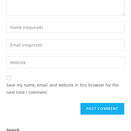
Enter
your
name
Enter
or
your
username
email
Enter
to
address
your
comment
to
website
comment
URL
Save my name, email, and website in this browser for the
(optional)
next time I comment.
Search